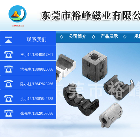
首 页
公司简介
产品展示
规
◇
◇
◇
联系我们
王小姐/18948617861
洪先生/13809826886
陈小姐/13642828266
洪小姐/15985842738
张先生/13829157686