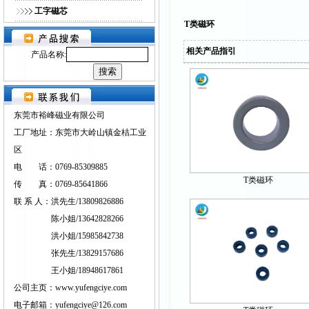
工字磁芯
T类磁环
相关产品指引
产品名称:
东莞市裕峰磁业有限公司
工厂地址：东莞市大岭山镇金桔工业
区
电 话：0769-85309885
T类磁环
传 真：0769-85641866
联 系 人：洪先生/13809826886
陈小姐/13642828266
洪小姐/15985842738
张先生/13829157686
王小姐/18948617861
公司主页：www.yufengciye.com
电子邮箱：yufengciye@126.com