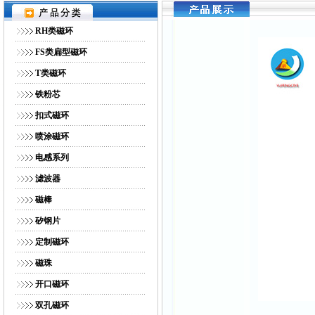
网站首页
｜
公司简介
｜
产品展示
｜
供求商机
｜
人才招
RH类磁环
FS类扁型磁环
T类磁环
铁粉芯
扣式磁环
喷涂磁环
电感系列
滤波器
磁棒
矽钢片
定制磁环
磁珠
开口磁环
双孔磁环