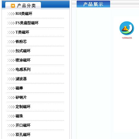
网站首页
｜
公司简介
｜
产品展示
｜
供求商机
｜
人才招
RH类磁环
FS类扁型磁环
T类磁环
铁粉芯
扣式磁环
喷涂磁环
电感系列
滤波器
磁棒
矽钢片
定制磁环
磁珠
开口磁环
双孔磁环