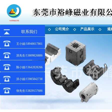
首 页
公司简介
产品展示
规
◇
◇
◇
联系我们
王小姐/18948617861
洪先生/13809826886
陈小姐/13642828266
洪小姐/15985842738
张先生/13829157686