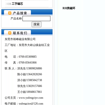
工字磁芯
RH类磁环
产品名称:
东莞市裕峰磁业有限公司
工厂地址：东莞市大岭山镇金桔工业
区
电 话：0769-85309885
传 真：0769-85641866
联 系 人：洪先生/13809826886
陈小姐/13642828266
洪小姐/15985842738
张先生/13829157686
王小姐/18948617861
公司主页：www.yufengciye.com
电子邮箱：yufengciye@126.com