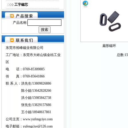
工字磁芯
产品名称:
扁形磁环
东莞市裕峰磁业有限公司
工厂地址：东莞市大岭山镇金桔工业
总数:1
区
电 话：0769-85309885
传 真：0769-85641866
联 系 人：洪先生/13809826886
陈小姐/13642828266
洪小姐/15985842738
张先生/13829157686
王小姐/18948617861
公司主页：www.yufengciye.com
电子邮箱：yufengciye@126.com