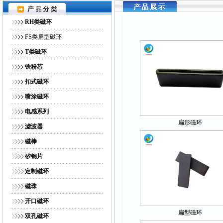
网站首页
｜
公司简介
｜
产品展示
｜
供求商机
｜
人才招
RH类磁环
FS类扁型磁环
T类磁环
铁粉芯
扣式磁环
喷涂磁环
电感系列
扁形磁环
滤波器
磁棒
矽钢片
定制磁环
磁珠
开口磁环
扁型磁环
双孔磁环