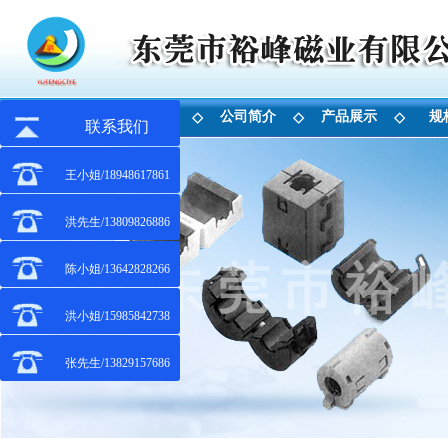
首 页
公司简介
产品展示
规
◇
◇
◇
联系我们
王小姐/18948617861
洪先生/13809826886
陈小姐/13642828266
洪小姐/15985842738
张先生/13829157686