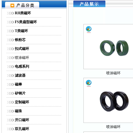
网站首页
｜
公司简介
｜
产品展示
｜
供求商机
｜
人才招
RH类磁环
FS类扁型磁环
T类磁环
铁粉芯
扣式磁环
喷涂磁环
电感系列
喷涂磁环
滤波器
磁棒
矽钢片
定制磁环
磁珠
开口磁环
喷涂磁环
双孔磁环