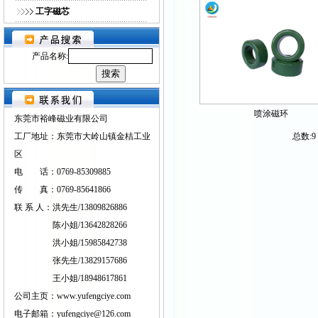
工字磁芯
产品名称:
喷涂磁环
东莞市裕峰磁业有限公司
工厂地址：东莞市大岭山镇金桔工业
总数:
区
电 话：0769-85309885
传 真：0769-85641866
联 系 人：洪先生/13809826886
陈小姐/13642828266
洪小姐/15985842738
张先生/13829157686
王小姐/18948617861
公司主页：www.yufengciye.com
电子邮箱：yufengciye@126.com