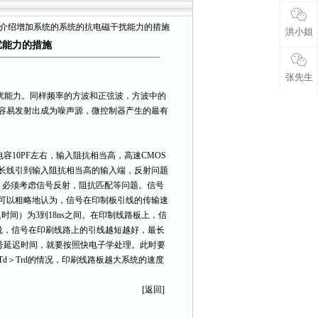
｜
客户留言
｜
联系方式
介绍增加系统的系统的抗电磁干扰能力的措施
洪小姐
扰能力的措施
张先生
扰能力。同样频率的方波和正弦波，方波中的
容易发射出成为噪声源，微控制器产生的最有
10PF左右，输入阻抗相当高，高速CMOS
长线引到输入阻抗相当高的输入端，反射问题
题，必须考虑信号反射，阻抗匹配等问题。信号
可以粗略地认为，信号在印制板引线的传输速
迟时间）为3到18ns之间。在印制线路板上，信
就是说，信号在印刷线路上的引线越短越好，最长
信号延迟时间，就要按照快电子学处理。此时要
d＞Trd的情况，印刷线路板越大系统的速度
[返回]