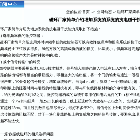
产品展示
｜
供求商机
｜
人才招聘
｜
公司动态
｜
产品规格
｜
幻灯片
｜
设备展示
您的位置:
首页
->
公司动态
->
磁环厂家简单
磁环厂家简单介绍增加系统的系统的抗电磁干
磁环厂家简单介绍为增加系统的抗电磁干扰能力采取如下措施：
1) 选用频率低的微控制器：
磁环厂家简单介绍选用外时钟频率低的微控制器可以有效降低噪声和提高系统的抗干
高频成份比正弦波多得多。虽然方波的高频成份的波的幅度，比基波小，但频率越高越
影响的高频噪声大约是时钟频率的3倍。
2) 减小信号传输中的畸变
微控制器主要采用高速CMOS技术制造。信号输入端静态输入电流在1mA左右，输入电容
电路的输出端都有相当的带载能力，即相当大的输出值，将一个门的输出端通过一段很
就很严重，它会引起信号畸变，增加系统噪声。当Tpd＞Tr时，就成了一个传输线问
在印制板上的延迟时间与引线的特性阻抗有关，即与印制线路板材料的介电常数有关。
，约为光速的1/3到1/2之间。微控制器构成的系统中常用逻辑电话元件的Tr（标准延
通过一个7W的电阻和一段25cm长的引线，线上延迟时间大致在4~20ns之间。也
不宜超过25cm。而且过孔数目也应尽量少，最好不多于2个。当信号的上升时间快于
考虑传输线的阻抗匹配，对于一块印刷线路板上的集成块之间的信号传输，要避免出现T
就越不能太快。
一篇:
数据线磁环的相关选择问题