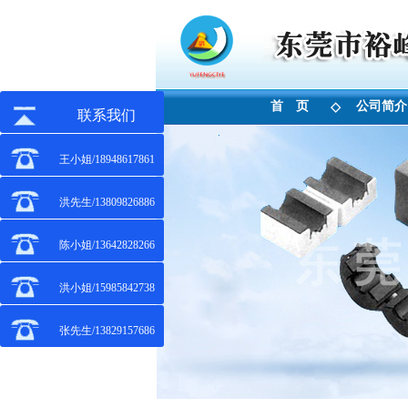
首 页
公司简介
◇
联系我们
王小姐/18948617861
洪先生/13809826886
陈小姐/13642828266
洪小姐/15985842738
张先生/13829157686