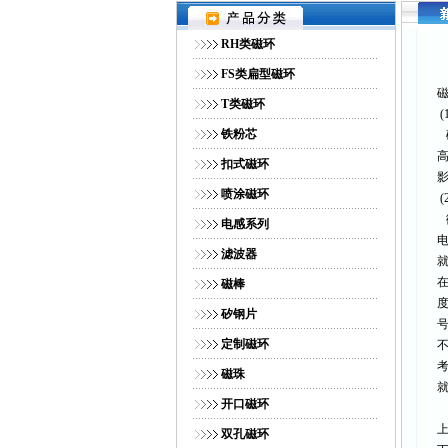
网站首页
｜
公司简介
｜
RH类磁环
FS类扁型磁环
T类磁环
(
铁粉芯
扣式磁环
喷涂磁环
(
电感系列
滤波器
磁棒
度
矽钢片
号
定制磁环
磁珠
开口磁环
上
双孔磁环