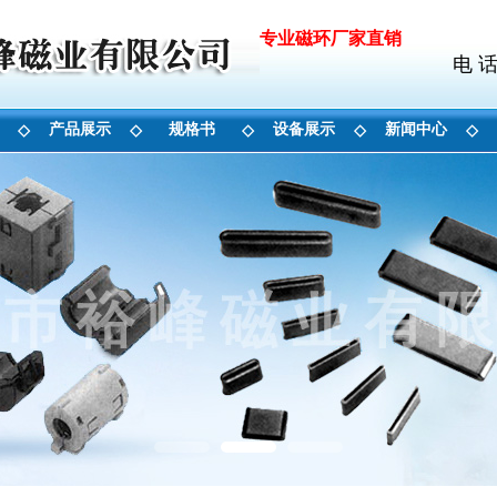
专业磁环厂家直销
电 话
产品展示
规格书
设备展示
新闻中心
◇
◇
◇
◇
◇