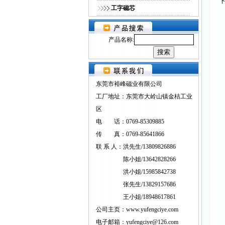
下
工字磁芯
产品名称:
东莞市裕峰磁业有限公司
工厂地址：东莞市大岭山镇金桔工业
区
电 话：0769-85309885
传 真：0769-85641866
联 系 人：洪先生/13809826886
陈小姐/13642828266
洪小姐/15985842738
张先生/13829157686
王小姐/18948617861
公司主页：www.yufengciye.com
电子邮箱：yufengciye@126.com