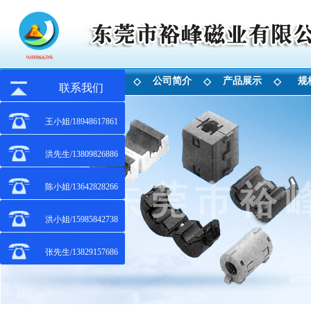
首 页
公司简介
产品展示
规
◇
◇
◇
联系我们
王小姐/18948617861
洪先生/13809826886
陈小姐/13642828266
洪小姐/15985842738
张先生/13829157686