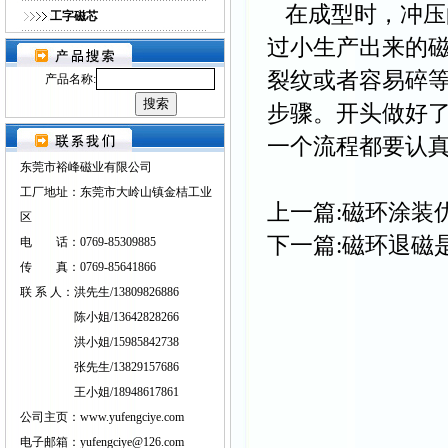
在成型时，冲压
工字磁芯
过小生产出来的
裂纹或者容易碎
产品名称:
步骤。开头做好
一个流程都要认
东莞市裕峰磁业有限公司
工厂地址：东莞市大岭山镇金桔工业
上一篇:
磁环涂装
区
下一篇:
磁环退磁
电 话：0769-85309885
传 真：0769-85641866
联 系 人：洪先生/13809826886
陈小姐/13642828266
洪小姐/15985842738
张先生/13829157686
王小姐/18948617861
公司主页：www.yufengciye.com
电子邮箱：yufengciye@126.com