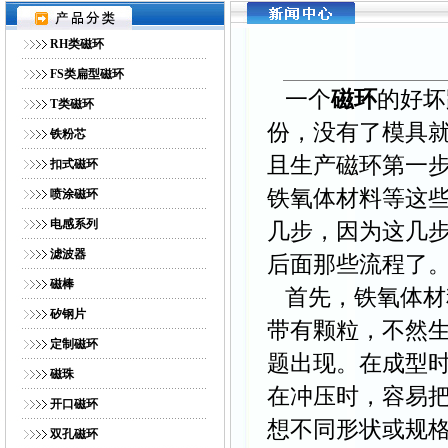
网站首页
｜
公司简介
｜
产品展示
｜
供求商机
｜
人才招
RH类磁环
FS类扁型磁环
一个
磁环
的好坏
T类磁环
份，没有了模具
铁粉芯
且生产磁环第一
扣式磁环
铁氧体材料等这
喷涂磁环
电感系列
几步，因为这几
滤波器
后面那些流程了
磁棒
首先，铁氧体材
矽钢片
带有颗粒，不然
定制磁环
题出现。在成型
磁珠
在冲压时，容易
开口磁环
想不同形状或规
双孔磁环