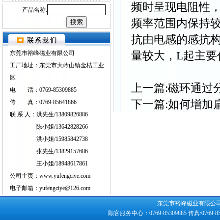
频时呈现电阻性
产品名称:
频率范围内保持
抗由电感的感抗
量较大，L起主要
东莞市裕峰磁业有限公司
工厂地址：东莞市大岭山镇金桔工业
区
上一篇:
磁环通过
电 话：0769-85309885
下一篇:
如何增加
传 真：0769-85641866
联 系 人：洪先生/13809826886
陈小姐/13642828266
洪小姐/15985842738
张先生/13829157686
王小姐/18948617861
公司主页：www.yufengciye.com
电子邮箱：yufengciye@126.com
东莞市裕峰磁业有限公司版权所
顾客服务中心：0769-85309885 传真:0769-