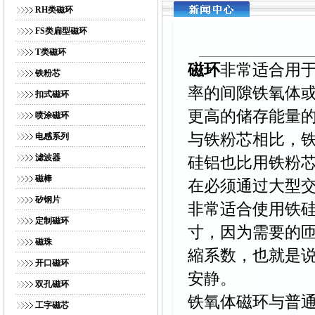
网站首页
｜
公司简介
｜
产品展示
｜
供求商机
｜
人才招
RH类磁环
FS类扁型磁环
T类磁环
磁环
非常适合用
铁粉芯
率的间隙铁氧体或
扣式磁环
更高的储存能量
喷涂磁环
与铁粉芯相比，
电感系列
滤波器
硅铝也比用铁粉
磁棒
在必须通过大型
矽钢片
非常适合使用铁
定制磁环
寸，因为需要的
磁珠
縮系数，也就是
开口磁环
安静。
双孔磁环
铁氧体磁环与普
工字磁芯