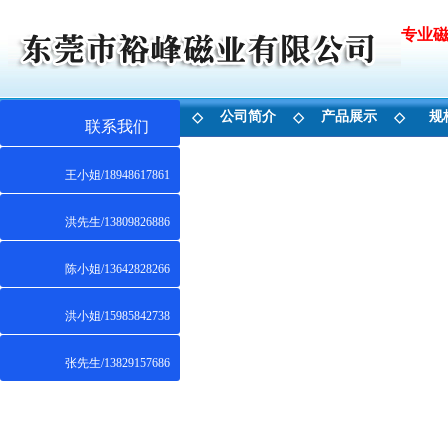
专业
首 页
公司简介
产品展示
规
◇
◇
◇
联系我们
王小姐/18948617861
洪先生/13809826886
陈小姐/13642828266
洪小姐/15985842738
张先生/13829157686